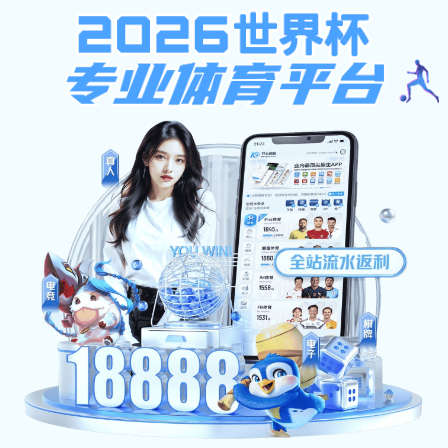
米乐网页版
首页
学米乐网页版概
院系设置
况
学米乐网页版概况
学米乐网页版简介