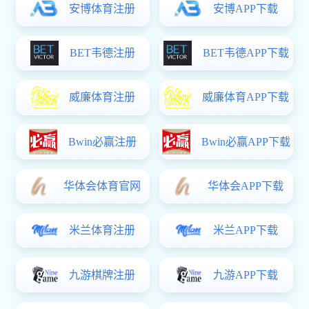
指示，为学米乐
宾、面向四川、
多科协同、集群
放、创新”米乐
人才培养成效，
坚持协同共
粮液、宁德时代
场景。现有江北
方米，馆藏纸质
册，教学科研仪
区、直辖市招生
万余人。