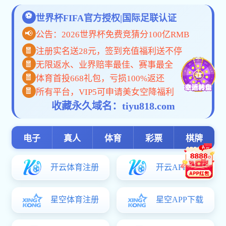
历任领导
学米乐网页版章程
党政机构
现任领导
历任领导
历史沿革
学米乐网页版标识
米乐网页版友之家