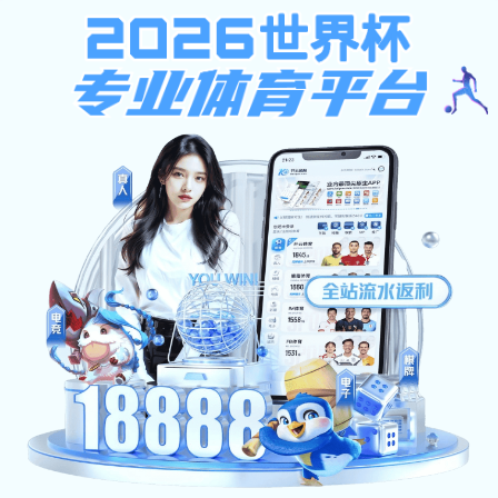
米乐网页版
首页
学米乐网页版概
院系设置
况
学米乐网页版概况
学米乐网页版简介