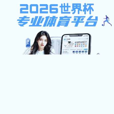
米乐网页版
综合新闻
当前位置：
学米乐网页版首页
>
综合新闻
>
正文
综合新闻
学米乐网页版举办全省第十一届、全国第八届大学
生艺术展演艺术表演节目（专业组）展演
来源：院团委
|
发布日期：2026/06/12
|
点击量：
6月9日，由米乐网页版团委主办、音乐与表演学院承办的全国第八届大学
生艺术展演活动暨四川省第十一届大学生艺术展演——米乐网页版米乐网
页版级艺术表演节目（专业组）展演在江北米乐网页版区博雅音乐厅顺利
举行。本次展演紧扣“向美而行 逐梦未来”主题，恪守立德树人、面向全
体学生、弘扬中华美育精神的核心原则。评审组对参演节目开展综合考
评，择优遴选优秀作品、储备参赛资源，力争推送高水平作品代表学米乐
网页版征战省级、国家级赛事。