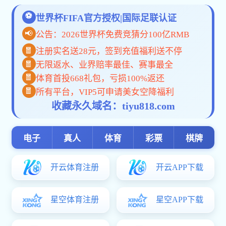
本次展演共七个节目，涵盖声乐、朗诵、戏剧、舞蹈四大艺术表演类别。
各类作品深度融合红色文化、民族风情与宜宾本土民俗三大文化内核，主
题立意鲜明、艺术形式丰富、思想内涵深刻。声乐节目置桌滞嘲娆《报
喜》《幺妹掏菜》《仁木察沙》以集体演唱的艺术形式，生动展现浓郁的
乡土气息与多彩的民族风采；钢琴伴奏独唱《沂蒙山，永远的爹娘》旋律
深情，真挚抒发崇高的红色家国情怀。朗诵节目《回首赵一曼》深情追忆